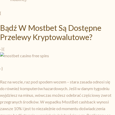
{
Bądź W Mostbet Są Dostępne
Przelewy Kryptowalutowe?
-} {
-}
Raz na wozie, raz pod spodem wozem – stara zasada odnosi się
do również komputerów hazardowych. Jeśli w danym tygodniu
wyjdziesz na minus, wówczas możesz odebrać częściowy zwrot
przegranych środków. W wypadku MostBet cashback wynosi
zawsze 10% i jest to niezależnie od momentu doświadczenia