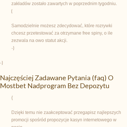
zakładów zostało zawartych w poprzednim tygodniu.
{
Samodzielnie możesz zdecydować, które rozrywki
chcesz przetestować za otrzymane free spiny, o ile
zezwala na owo statut akcji.
-}
-}
Najczęściej Zadawane Pytania (faq) O
Mostbet Nadprogram Bez Depozytu
{
Dzięki temu nie zaakceptować przegapisz najlepszych
promocji spośród propozycje kasyn internetowego w