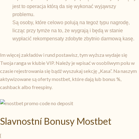
jest to operacja którą da się wykonać wyjąwszy
problemu.
Są osoby, które celowo polują na tegoż typu nagrodę,
licząc przy tymże na to, że wygrają i będą w stanie
wypłacić rekompensaty zdobyte zbytnio darmową kasę.
Im więcej zakładów i rund postawisz, tym wyższa wydaje się
Twoja ranga w klubie VIP. Należy je wpisać w osobliwym polu w
czasie rejestrowania się bądź wyszukaj sekcję „Kasa”. Na naszym
aktywizowane są oferty mostbet, które dają lub bonus %,
cashback albo freespiny.
Slavnostní Bonusy Mostbet
{