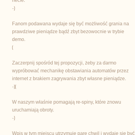
necie.
-}
Fanom podawana wydaje się być możliwość grania na
prawdziwe pieniądze bądź zbyt bezowocnie w trybie
demo.
{
Zaczerpnij spośród tej propozycji, żeby za darmo
wypróbować mechanikę obstawiania automatów przez
internet z brakiem zagrywania zbyt własne pieniądze.
-}{
W naszym właśnie pomagają re-spiny, które znowu
uruchamiają obroty.
-}
Wpis w tym miejscu utrzymuje parę chwil i wydaje się być