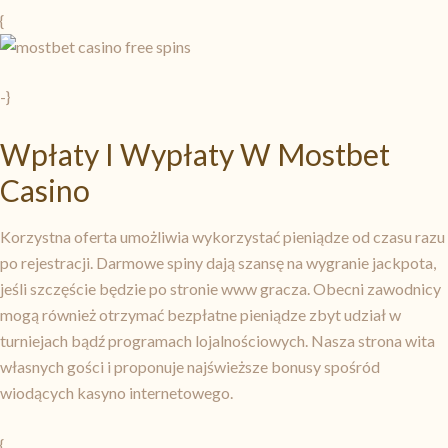
{
-}
Wpłaty I Wypłaty W Mostbet
Casino
Korzystna oferta umożliwia wykorzystać pieniądze od czasu razu
po rejestracji. Darmowe spiny dają szansę na wygranie jackpota,
jeśli szczęście będzie po stronie www gracza. Obecni zawodnicy
mogą również otrzymać bezpłatne pieniądze zbyt udział w
turniejach bądź programach lojalnościowych. Nasza strona wita
własnych gości i proponuje najświeższe bonusy spośród
wiodących kasyno internetowego.
{