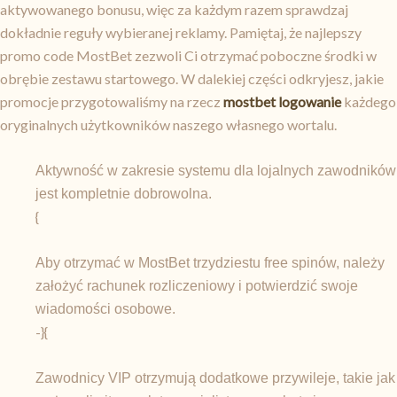
aktywowanego bonusu, więc za każdym razem sprawdzaj
dokładnie reguły wybieranej reklamy. Pamiętaj, że najlepszy
promo code MostBet zezwoli Ci otrzymać poboczne środki w
obrębie zestawu startowego. W dalekiej części odkryjesz, jakie
promocje przygotowaliśmy na rzecz
mostbet logowanie
każdego
oryginalnych użytkowników naszego własnego wortalu.
Aktywność w zakresie systemu dla lojalnych zawodników
jest kompletnie dobrowolna.
{
Aby otrzymać w MostBet trzydziestu free spinów, należy
założyć rachunek rozliczeniowy i potwierdzić swoje
wiadomości osobowe.
-}{
Zawodnicy VIP otrzymują dodatkowe przywileje, takie jak