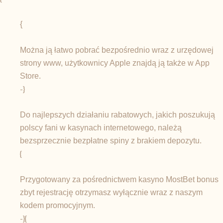
{
Można ją łatwo pobrać bezpośrednio wraz z urzędowej
strony www, użytkownicy Apple znajdą ją także w App
Store.
-}
Do najlepszych działaniu rabatowych, jakich poszukują
polscy fani w kasynach internetowego, należą
bezsprzecznie bezpłatne spiny z brakiem depozytu.
{
Przygotowany za pośrednictwem kasyno MostBet bonus
zbyt rejestrację otrzymasz wyłącznie wraz z naszym
kodem promocyjnym.
-}{