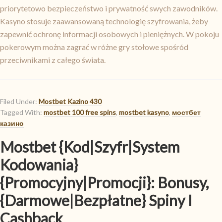
priorytetowo bezpieczeństwo i prywatność swych zawodników.
Kasyno stosuje zaawansowaną technologię szyfrowania, żeby
zapewnić ochronę informacji osobowych i pieniężnych. W pokoju
pokerowym można zagrać w różne gry stołowe spośród
przeciwnikami z całego świata.
Filed Under:
Mostbet Kazino 430
Tagged With:
mostbet 100 free spins
,
mostbet kasyno
,
мостбет
казино
Mostbet {Kod|Szyfr|System
Kodowania}
{Promocyjny|Promocji}: Bonusy,
{Darmowe|Bezpłatne} Spiny I
Cashback