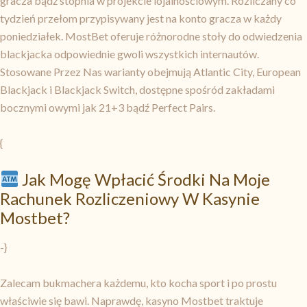
gracza bądź stopnia w projekcie lojalnościowym. Rozliczany co
tydzień przełom przypisywany jest na konto gracza w każdy
poniedziałek. MostBet oferuje różnorodne stoły do odwiedzenia
blackjacka odpowiednie gwoli wszystkich internautów.
Stosowane Przez Nas warianty obejmują Atlantic City, European
Blackjack i Blackjack Switch, dostępne spośród zakładami
bocznymi owymi jak 21+3 bądź Perfect Pairs.
{
Jak Mogę Wpłacić Środki Na Moje
Rachunek Rozliczeniowy W Kasynie
Mostbet?
-}
Zalecam bukmachera każdemu, kto kocha sport i po prostu
właściwie się bawi. Naprawdę, kasyno Mostbet traktuje