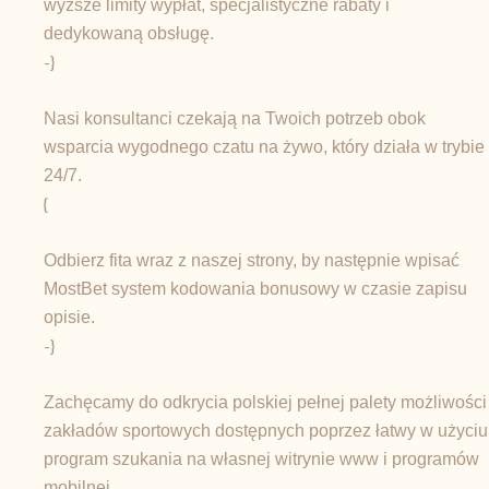
wyższe limity wypłat, specjalistyczne rabaty i
dedykowaną obsługę.
-}
Nasi konsultanci czekają na Twoich potrzeb obok
wsparcia wygodnego czatu na żywo, który działa w trybie
24/7.
{
Odbierz fita wraz z naszej strony, by następnie wpisać
MostBet system kodowania bonusowy w czasie zapisu
opisie.
-}
Zachęcamy do odkrycia polskiej pełnej palety możliwości
zakładów sportowych dostępnych poprzez łatwy w użyciu
program szukania na własnej witrynie www i programów
mobilnej.