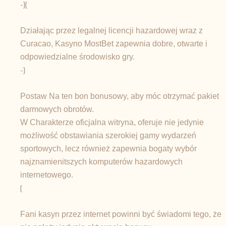
-}{
Działając przez legalnej licencji hazardowej wraz z
Curacao, Kasyno MostBet zapewnia dobre, otwarte i
odpowiedzialne środowisko gry.
-}
Postaw Na ten bon bonusowy, aby móc otrzymać pakiet
darmowych obrotów.
W Charakterze oficjalna witryna, oferuje nie jedynie
możliwość obstawiania szerokiej gamy wydarzeń
sportowych, lecz również zapewnia bogaty wybór
najznamienitszych komputerów hazardowych
internetowego.
{
Fani kasyn przez internet powinni być świadomi tego, że